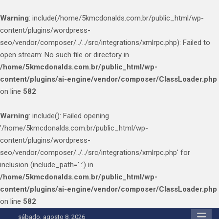
Warning
: include(/home/5kmcdonalds.com.br/public_html/wp-
content/plugins/wordpress-
seo/vendor/composer/../../src/integrations/xmlrpc.php): Failed to
open stream: No such file or directory in
/home/5kmcdonalds.com.br/public_html/wp-
content/plugins/ai-engine/vendor/composer/ClassLoader.php
on line
582
Warning
: include(): Failed opening
'/home/5kmcdonalds.com.br/public_html/wp-
content/plugins/wordpress-
seo/vendor/composer/../../src/integrations/xmlrpc.php' for
inclusion (include_path='.:') in
/home/5kmcdonalds.com.br/public_html/wp-
content/plugins/ai-engine/vendor/composer/ClassLoader.php
on line
582
Skip
sábado, agosto 8, 2026