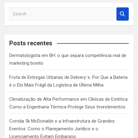
S
e
a
r
c
Posts recentes
h
Dermatologista em BH: o que separa competência real de
marketing bonito
Frota de Entregas Urbanas de Delivery´s: Por Que a Bateria
é o Elo Mais Frágil da Logística de Última Milha
Climatização de Alta Performance em Clínicas de Estética:
Como a Engenharia Térmica Protege Seus Investimentos
Corrida 5k McDonalds e a Infraestrutura de Grandes
Eventos: Como o Planejamento Jurídico e o
Licenciamento Evitam Embargos