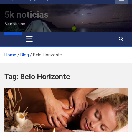
to
content
5k noticias
5k noticias
Home
Blog
Belo Horizonte
Tag:
Belo Horizonte