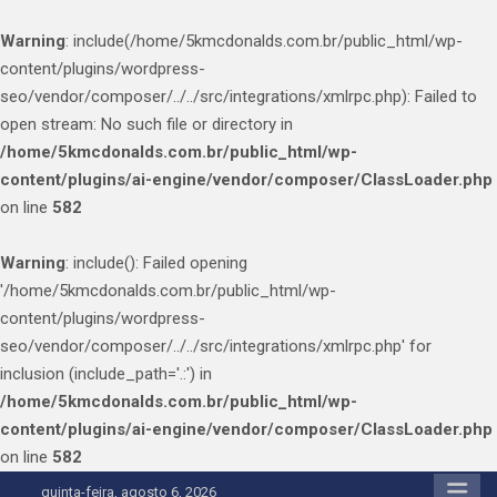
Warning
: include(/home/5kmcdonalds.com.br/public_html/wp-
content/plugins/wordpress-
seo/vendor/composer/../../src/integrations/xmlrpc.php): Failed to
open stream: No such file or directory in
/home/5kmcdonalds.com.br/public_html/wp-
content/plugins/ai-engine/vendor/composer/ClassLoader.php
on line
582
Warning
: include(): Failed opening
'/home/5kmcdonalds.com.br/public_html/wp-
content/plugins/wordpress-
seo/vendor/composer/../../src/integrations/xmlrpc.php' for
inclusion (include_path='.:') in
/home/5kmcdonalds.com.br/public_html/wp-
content/plugins/ai-engine/vendor/composer/ClassLoader.php
on line
582
Skip
quinta-feira, agosto 6, 2026