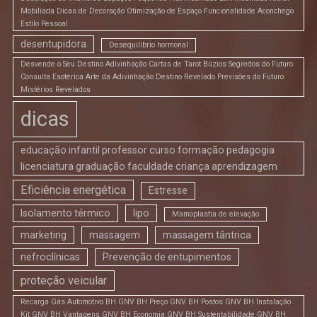
Mobiliada Dicas de Decoração Otimização de Espaço Funcionalidade Aconchego
Estilo Pessoal
desentupidora
Desequilíbrio hormonal
Desvende o Seu Destino Adivinhação Cartas de Tarot Búzios Segredos do Futuro
Consulta Esotérica Arte da Adivinhação Destino Revelado Previsões do Futuro
Mistérios Revelados
dicas
educação infantil professor curso formação pedagogia
licenciatura graduação faculdade criança aprendizagem
Eficiência energética
Estresse
Isolamento térmico
lipo
Mamoplastia de elevação
marketing
massagem
massagem tântrica
nefroclínicas
Prevenção de entupimentos
proteção veicular
Recarga Gás Automotivo BH GNV BH Preço GNV BH Postos GNV BH Instalação
Kit GNV BH Vantagens GNV BH Economia GNV BH Sustentabilidade GNV BH