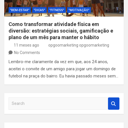
"BEM-ESTAR"
"DICAS"
"FITNESS"
"MOTIVAÇÃO"
Como transformar atividade física em
diversão: estratégias sociais, gamificação e
plano de um mês para manter o hábito
11 meses ago
opgoomarketing opgoomarketing
No Comments
Lembro-me claramente da vez em que, aos 24 anos,
aceitei o convite de um amigo para jogar um domingo de
futebol na praça do bairro. Eu havia passado meses sem…
S
e
a
r