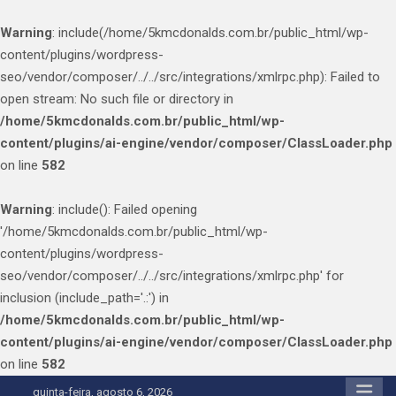
Warning
: include(/home/5kmcdonalds.com.br/public_html/wp-
content/plugins/wordpress-
seo/vendor/composer/../../src/integrations/xmlrpc.php): Failed to
open stream: No such file or directory in
/home/5kmcdonalds.com.br/public_html/wp-
content/plugins/ai-engine/vendor/composer/ClassLoader.php
on line
582
Warning
: include(): Failed opening
'/home/5kmcdonalds.com.br/public_html/wp-
content/plugins/wordpress-
seo/vendor/composer/../../src/integrations/xmlrpc.php' for
inclusion (include_path='.:') in
/home/5kmcdonalds.com.br/public_html/wp-
content/plugins/ai-engine/vendor/composer/ClassLoader.php
on line
582
Skip
quinta-feira, agosto 6, 2026