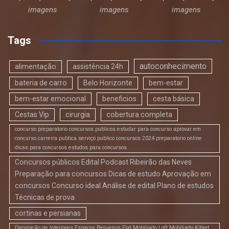
imagens
imagens
imagens
Tags
autoconhecimento
alimentação
assistência 24h
bateria de carro
Belo Horizonte
bem-estar
bem-estar emocional
beneficios
cesta básica
Cestas Vip
cirurgia
cobertura completa
concurso preparatorio concursos publicos estudar para concurso aprovar em
concurso carreira publica serviço publico concursos 2024 preparatorio online
dicas para concursos estudos para concursos
Concursos públicos Edital Podcast Ribeirão das Neves
Preparação para concursos Dicas de estudo Aprovação em
concursos Concurso ideal Análise de edital Plano de estudos
Técnicas de prova
cortinas e persianas
Decoração de Interiores Espaços Pequenos Flat Mobiliado Loft Mobiliado Kitnet