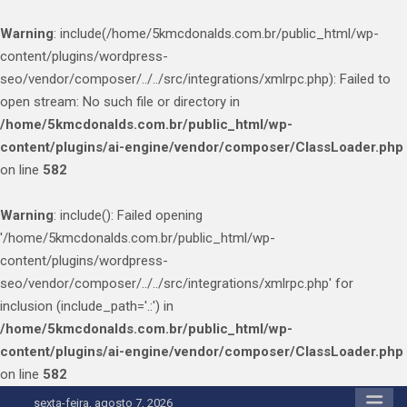
Warning
: include(/home/5kmcdonalds.com.br/public_html/wp-
content/plugins/wordpress-
seo/vendor/composer/../../src/integrations/xmlrpc.php): Failed to
open stream: No such file or directory in
/home/5kmcdonalds.com.br/public_html/wp-
content/plugins/ai-engine/vendor/composer/ClassLoader.php
on line
582
Warning
: include(): Failed opening
'/home/5kmcdonalds.com.br/public_html/wp-
content/plugins/wordpress-
seo/vendor/composer/../../src/integrations/xmlrpc.php' for
inclusion (include_path='.:') in
/home/5kmcdonalds.com.br/public_html/wp-
content/plugins/ai-engine/vendor/composer/ClassLoader.php
on line
582
Skip
sexta-feira, agosto 7, 2026