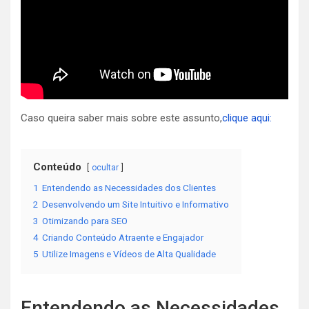
Caso queira saber mais sobre este assunto,
clique aqui:
Conteúdo
ocultar
1
Entendendo as Necessidades dos Clientes
2
Desenvolvendo um Site Intuitivo e Informativo
3
Otimizando para SEO
4
Criando Conteúdo Atraente e Engajador
5
Utilize Imagens e Vídeos de Alta Qualidade
Entendendo as Necessidades