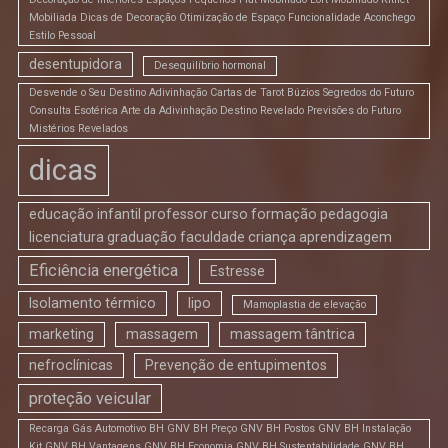
Mobiliada Dicas de Decoração Otimização de Espaço Funcionalidade Aconchego
Estilo Pessoal
desentupidora
Desequilíbrio hormonal
Desvende o Seu Destino Adivinhação Cartas de Tarot Búzios Segredos do Futuro
Consulta Esotérica Arte da Adivinhação Destino Revelado Previsões do Futuro
Mistérios Revelados
dicas
educação infantil professor curso formação pedagogia
licenciatura graduação faculdade criança aprendizagem
Eficiência energética
Estresse
Isolamento térmico
lipo
Mamoplastia de elevação
marketing
massagem
massagem tântrica
nefroclínicas
Prevenção de entupimentos
proteção veicular
Recarga Gás Automotivo BH GNV BH Preço GNV BH Postos GNV BH Instalação
Kit GNV BH Vantagens GNV BH Economia GNV BH Sustentabilidade GNV BH