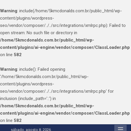
Warning
: include(/home/5kmcdonalds.com.br/public_html/wp-
content/plugins/wordpress-
seo/vendor/composer/../../src/integrations/xmlrpc.php): Failed to
open stream: No such file or directory in
/home/5kmcdonalds.com.br/public_html/wp-
content/plugins/ai-engine/vendor/composer/ClassLoader.php
on line
582
Warning
: include(): Failed opening
'/home/5kmcdonalds.com.br/public_html/wp-
content/plugins/wordpress-
seo/vendor/composer/../../src/integrations/xmlrpc.php' for
inclusion (include_path='.:') in
/home/5kmcdonalds.com.br/public_html/wp-
content/plugins/ai-engine/vendor/composer/ClassLoader.php
on line
582
Skip
sábado, agosto 8, 2026