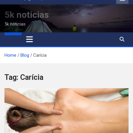
to
content
5k noticias
5k noticias
Home
Blog
Carícia
Tag:
Carícia