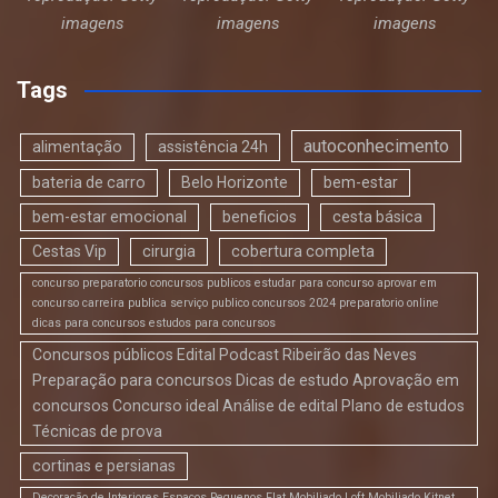
imagens
imagens
imagens
Tags
autoconhecimento
alimentação
assistência 24h
bateria de carro
Belo Horizonte
bem-estar
bem-estar emocional
beneficios
cesta básica
Cestas Vip
cirurgia
cobertura completa
concurso preparatorio concursos publicos estudar para concurso aprovar em
concurso carreira publica serviço publico concursos 2024 preparatorio online
dicas para concursos estudos para concursos
Concursos públicos Edital Podcast Ribeirão das Neves
Preparação para concursos Dicas de estudo Aprovação em
concursos Concurso ideal Análise de edital Plano de estudos
Técnicas de prova
cortinas e persianas
Decoração de Interiores Espaços Pequenos Flat Mobiliado Loft Mobiliado Kitnet