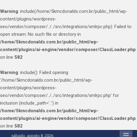
Warning
: include(/home/5kmcdonalds.com.br/public_html/wp-
content/plugins/wordpress-
seo/vendor/composer/../../src/integrations/xmlrpc.php): Failed to
open stream: No such file or directory in
/home/5kmcdonalds.com.br/public_html/wp-
content/plugins/ai-engine/vendor/composer/ClassLoader.php
on line
582
Warning
: include(): Failed opening
'/home/5kmcdonalds.com.br/public_html/wp-
content/plugins/wordpress-
seo/vendor/composer/../../src/integrations/xmlrpc.php' for
inclusion (include_path='.:') in
/home/5kmcdonalds.com.br/public_html/wp-
content/plugins/ai-engine/vendor/composer/ClassLoader.php
on line
582
Skip
sábado, agosto 8, 2026