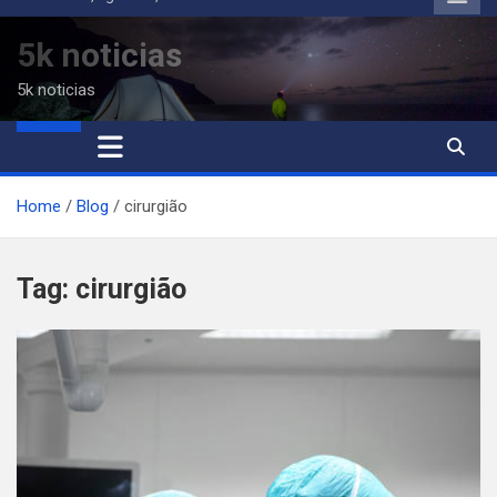
to
content
5k noticias
5k noticias
Home
Blog
cirurgião
Tag:
cirurgião