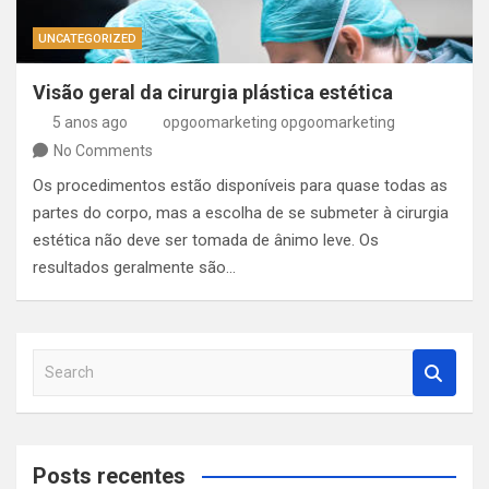
UNCATEGORIZED
Visão geral da cirurgia plástica estética
5 anos ago
opgoomarketing opgoomarketing
No Comments
Os procedimentos estão disponíveis para quase todas as
partes do corpo, mas a escolha de se submeter à cirurgia
estética não deve ser tomada de ânimo leve. Os
resultados geralmente são…
S
e
a
r
c
Posts recentes