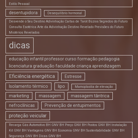
Estilo Pessoal
desentupidora
Desequilíbrio hormonal
Desvende o Seu Destino Adivinhação Cartas de Tarot Búzios Segredos do Futuro
Consulta Esotérica Arte da Adivinhação Destino Revelado Previsões do Futuro
Mistérios Revelados
dicas
educação infantil professor curso formação pedagogia
licenciatura graduação faculdade criança aprendizagem
Eficiência energética
Estresse
Isolamento térmico
lipo
Mamoplastia de elevação
marketing
massagem
massagem tântrica
nefroclínicas
Prevenção de entupimentos
proteção veicular
Recarga Gás Automotivo BH GNV BH Preço GNV BH Postos GNV BH Instalação
Kit GNV BH Vantagens GNV BH Economia GNV BH Sustentabilidade GNV BH
Segurança GNV BH Dicas GNV BH