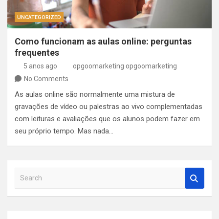
UNCATEGORIZED
Como funcionam as aulas online: perguntas
frequentes
5 anos ago
opgoomarketing opgoomarketing
No Comments
As aulas online são normalmente uma mistura de
gravações de vídeo ou palestras ao vivo complementadas
com leituras e avaliações que os alunos podem fazer em
seu próprio tempo. Mas nada…
S
e
a
r