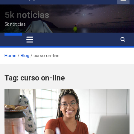
to
content
5k noticias
5k noticias
Home
Blog
curso on-line
Tag:
curso on-line