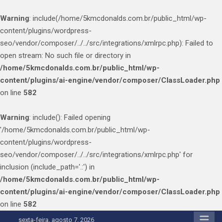
Warning
: include(/home/5kmcdonalds.com.br/public_html/wp-
content/plugins/wordpress-
seo/vendor/composer/../../src/integrations/xmlrpc.php): Failed to
open stream: No such file or directory in
/home/5kmcdonalds.com.br/public_html/wp-
content/plugins/ai-engine/vendor/composer/ClassLoader.php
on line
582
Warning
: include(): Failed opening
'/home/5kmcdonalds.com.br/public_html/wp-
content/plugins/wordpress-
seo/vendor/composer/../../src/integrations/xmlrpc.php' for
inclusion (include_path='.:') in
/home/5kmcdonalds.com.br/public_html/wp-
content/plugins/ai-engine/vendor/composer/ClassLoader.php
on line
582
Skip
sexta-feira, agosto 7, 2026