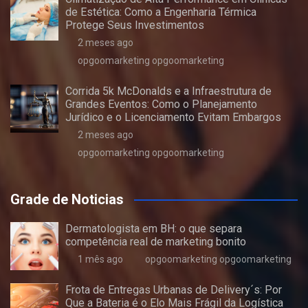
de Estética: Como a Engenharia Térmica
Protege Seus Investimentos
2 meses ago
opgoomarketing opgoomarketing
Corrida 5k McDonalds e a Infraestrutura de
Grandes Eventos: Como o Planejamento
Jurídico e o Licenciamento Evitam Embargos
2 meses ago
opgoomarketing opgoomarketing
Grade de Noticias
Dermatologista em BH: o que separa
competência real de marketing bonito
1 mês ago
opgoomarketing opgoomarketing
Frota de Entregas Urbanas de Delivery´s: Por
Que a Bateria é o Elo Mais Frágil da Logística