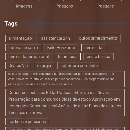
imagens
imagens
imagens
Tags
autoconhecimento
alimentação
assistência 24h
bateria de carro
Belo Horizonte
bem-estar
bem-estar emocional
beneficios
cesta básica
Cestas Vip
cirurgia
cobertura completa
concurso preparatorio concursos publicos estudar para concurso aprovar em
concurso carreira publica serviço publico concursos 2024 preparatorio online
dicas para concursos estudos para concursos
Concursos públicos Edital Podcast Ribeirão das Neves
Preparação para concursos Dicas de estudo Aprovação em
concursos Concurso ideal Análise de edital Plano de estudos
Técnicas de prova
cortinas e persianas
Decoração de Interiores Espaços Pequenos Flat Mobiliado Loft Mobiliado Kitnet