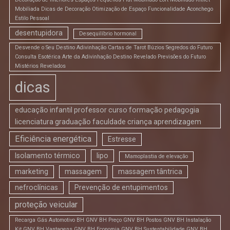
Mobiliada Dicas de Decoração Otimização de Espaço Funcionalidade Aconchego
Estilo Pessoal
desentupidora
Desequilíbrio hormonal
Desvende o Seu Destino Adivinhação Cartas de Tarot Búzios Segredos do Futuro
Consulta Esotérica Arte da Adivinhação Destino Revelado Previsões do Futuro
Mistérios Revelados
dicas
educação infantil professor curso formação pedagogia
licenciatura graduação faculdade criança aprendizagem
Eficiência energética
Estresse
Isolamento térmico
lipo
Mamoplastia de elevação
marketing
massagem
massagem tântrica
nefroclínicas
Prevenção de entupimentos
proteção veicular
Recarga Gás Automotivo BH GNV BH Preço GNV BH Postos GNV BH Instalação
Kit GNV BH Vantagens GNV BH Economia GNV BH Sustentabilidade GNV BH