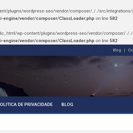
/plugins/wordpress-seo/vendor/composer/../../src/integrations/xmlr
ai-engine/vendor/composer/ClassLoader.php
on line
582
ic_html/wp-content/plugins/wordpress-seo/vendor/composer/../../src/
ai-engine/vendor/composer/ClassLoader.php
on line
582
Blog
Co
OLITICA DE PRIVACIDADE
BLOG