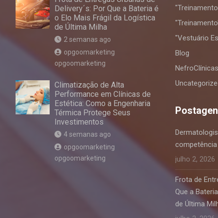
"Treinamento 
Delivery´s: Por Que a Bateria é
o Elo Mais Frágil da Logística
"Treinamento
de Última Milha
"Vestuário Es
2 semanas ago
opgoomarketing
Blog
opgoomarketing
NefroClínica
Uncategorize
Climatização de Alta
Performance em Clínicas de
Estética: Como a Engenharia
Postagen
Térmica Protege Seus
Investimentos
Dermatologis
4 semanas ago
competência 
opgoomarketing
opgoomarketing
julho 2, 2026
Frota de Entr
Que a Bateria
de Última Mil