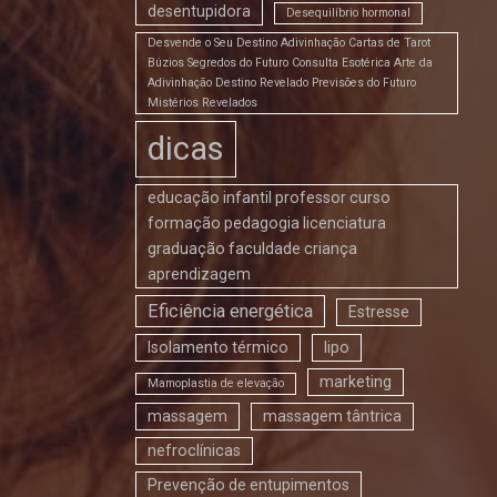
desentupidora
Desequilíbrio hormonal
Desvende o Seu Destino Adivinhação Cartas de Tarot
Búzios Segredos do Futuro Consulta Esotérica Arte da
Adivinhação Destino Revelado Previsões do Futuro
Mistérios Revelados
dicas
educação infantil professor curso
formação pedagogia licenciatura
graduação faculdade criança
aprendizagem
Eficiência energética
Estresse
Isolamento térmico
lipo
marketing
Mamoplastia de elevação
massagem
massagem tântrica
nefroclínicas
Prevenção de entupimentos