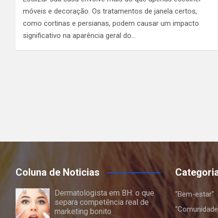
móveis e decoração. Os tratamentos de janela certos,
como cortinas e persianas, podem causar um impacto
significativo na aparência geral do…
Coluna de Noticias
Categori
Dermatologista em BH: o que
"Bem-estar"
separa competência real de
"Comunidade
marketing bonito