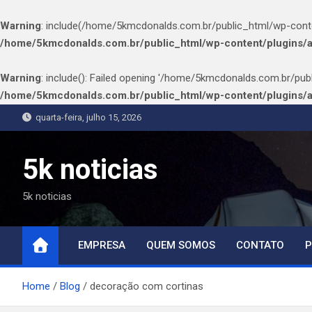
Warning
: include(/home/5kmcdonalds.com.br/public_html/wp-content
/home/5kmcdonalds.com.br/public_html/wp-content/plugins/
Warning
: include(): Failed opening '/home/5kmcdonalds.com.br/publ
/home/5kmcdonalds.com.br/public_html/wp-content/plugins/
Skip
quarta-feira, julho 15, 2026
to
content
5k noticias
5k noticias
EMPRESA
QUEM SOMOS
CONTATO
P
Home
Blog
decoração com cortinas