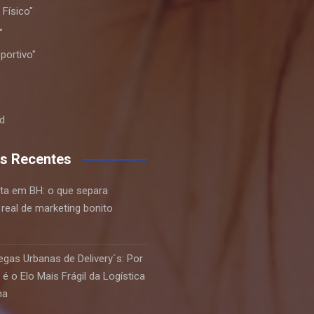
Físico"
"
portivo"
s
d
s Recentes
ta em BH: o que separa
real de marketing bonito
egas Urbanas de Delivery´s: Por
 é o Elo Mais Frágil da Logística
ha