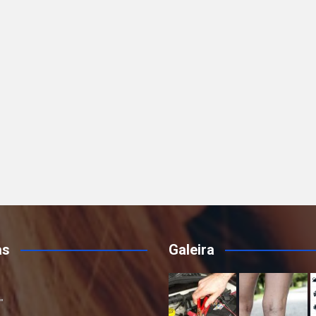
as
Galeira
"