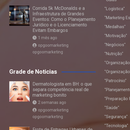
Corrida 5k McDonalds e a
"Logística"
Infraestrutura de Grandes
"Marketing Es
Eventos: Como o Planejamento
Jurídico e o Licenciamento
"Medalhas"
Evitam Embargos
"Motivação"
1 mês ago
"Negócios"
opgoomarketing
opgoomarketing
"Nutrição"
"Organização
Grade de Noticias
"Organização
"Patrocínio"
Dermatologista em BH: o que
separa competência real de
"Planejament
marketing bonito
"Preparação F
2 semanas ago
"Saúde"
opgoomarketing
"Segurança"
opgoomarketing
"Tecnologia"
Frota de Entregas Urbanas de