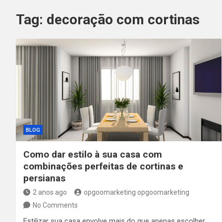
Tag:
decoração com cortinas
BLOG
Como dar estilo à sua casa com
combinações perfeitas de cortinas e
persianas
2 anos ago
opgoomarketing opgoomarketing
No Comments
Estilizar sua casa envolve mais do que apenas escolher