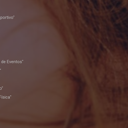
portivo"
 de Eventos"
"
o"
ísica"