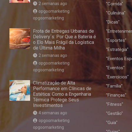
2 semanas ago
"Corrida"
opgoomarketing
"Culinária"
opgoomarketing
"Dicas"
Frota de Entregas Urbanas de
"Entretenime
Delivery´s: Por Que a Bateria é
"Esportes"
o Elo Mais Frágil da Logística
de Última Milha
"Estratégia"
2 semanas ago
"Eventos Esp
opgoomarketing
"Eventos"
opgoomarketing
"Exercícios"
Climatização de Alta
"Família"
Performance em Clínicas de
Estética: Como a Engenharia
"Finanças"
Térmica Protege Seus
"Fitness"
Investimentos
4 semanas ago
"Gestão"
opgoomarketing
"Guia"
opgoomarketing
"Guias"