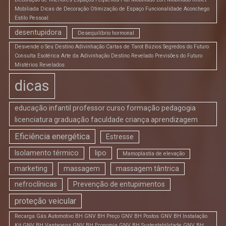
Mobiliada Dicas de Decoração Otimização de Espaço Funcionalidade Aconchego
Estilo Pessoal
desentupidora
Desequilíbrio hormonal
Desvende o Seu Destino Adivinhação Cartas de Tarot Búzios Segredos do Futuro
Consulta Esotérica Arte da Adivinhação Destino Revelado Previsões do Futuro
Mistérios Revelados
dicas
educação infantil professor curso formação pedagogia
licenciatura graduação faculdade criança aprendizagem
Eficiência energética
Estresse
Isolamento térmico
lipo
Mamoplastia de elevação
marketing
massagem
massagem tântrica
nefroclínicas
Prevenção de entupimentos
proteção veicular
Recarga Gás Automotivo BH GNV BH Preço GNV BH Postos GNV BH Instalação
Kit GNV BH Vantagens GNV BH Economia GNV BH Sustentabilidade GNV BH