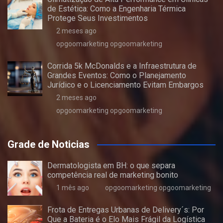
de Estética: Como a Engenharia Térmica
Protege Seus Investimentos
2 meses ago
opgoomarketing opgoomarketing
Corrida 5k McDonalds e a Infraestrutura de
Grandes Eventos: Como o Planejamento
Jurídico e o Licenciamento Evitam Embargos
2 meses ago
opgoomarketing opgoomarketing
Grade de Noticias
Dermatologista em BH: o que separa
competência real de marketing bonito
1 mês ago
opgoomarketing opgoomarketing
Frota de Entregas Urbanas de Delivery´s: Por
Que a Bateria é o Elo Mais Frágil da Logística