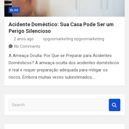
BLOG
Acidente Doméstico: Sua Casa Pode Ser um
Perigo Silencioso
2 anos ago
opgoomarketing opgoomarketing
No Comments
A Ameaça Oculta: Por Que se Preparar para Acidentes
Domésticos? A ameaça oculta dos acidentes domésticos
é real e requer preparação adequada para mitigar os
riscos. Embora muitas vezes subestimados,…
S
e
a
r