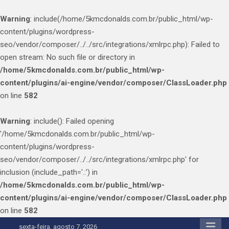
Warning
: include(/home/5kmcdonalds.com.br/public_html/wp-
content/plugins/wordpress-
seo/vendor/composer/../../src/integrations/xmlrpc.php): Failed to
open stream: No such file or directory in
/home/5kmcdonalds.com.br/public_html/wp-
content/plugins/ai-engine/vendor/composer/ClassLoader.php
on line
582
Warning
: include(): Failed opening
'/home/5kmcdonalds.com.br/public_html/wp-
content/plugins/wordpress-
seo/vendor/composer/../../src/integrations/xmlrpc.php' for
inclusion (include_path='.:') in
/home/5kmcdonalds.com.br/public_html/wp-
content/plugins/ai-engine/vendor/composer/ClassLoader.php
on line
582
Skip
sexta-feira, agosto 7, 2026