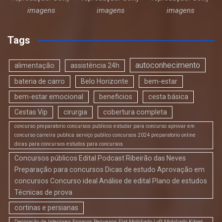
imagens
imagens
imagens
Tags
autoconhecimento
alimentação
assistência 24h
bateria de carro
Belo Horizonte
bem-estar
bem-estar emocional
beneficios
cesta básica
Cestas Vip
cirurgia
cobertura completa
concurso preparatorio concursos publicos estudar para concurso aprovar em
concurso carreira publica serviço publico concursos 2024 preparatorio online
dicas para concursos estudos para concursos
Concursos públicos Edital Podcast Ribeirão das Neves
Preparação para concursos Dicas de estudo Aprovação em
concursos Concurso ideal Análise de edital Plano de estudos
Técnicas de prova
cortinas e persianas
Decoração de Interiores Espaços Pequenos Flat Mobiliado Loft Mobiliado Kitnet