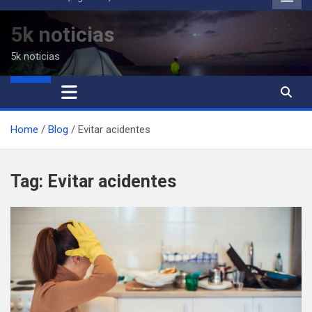
to
content
5k noticias
5k noticias
Home
Blog
Evitar acidentes
Tag:
Evitar acidentes