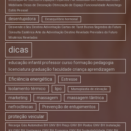
Mobiliada Dicas de Decoração Otimização de Espaço Funcionalidade Aconchego
Estilo Pessoal
desentupidora
Desequilíbrio hormonal
Desvende o Seu Destino Adivinhação Cartas de Tarot Búzios Segredos do Futuro
Consulta Esotérica Arte da Adivinhação Destino Revelado Previsões do Futuro
Mistérios Revelados
dicas
educação infantil professor curso formação pedagogia
licenciatura graduação faculdade criança aprendizagem
Eficiência energética
Estresse
Isolamento térmico
lipo
Mamoplastia de elevação
marketing
massagem
massagem tântrica
nefroclínicas
Prevenção de entupimentos
proteção veicular
Recarga Gás Automotivo BH GNV BH Preço GNV BH Postos GNV BH Instalação
Kit GNV BH Vantagens GNV BH Economia GNV BH Sustentabilidade GNV BH