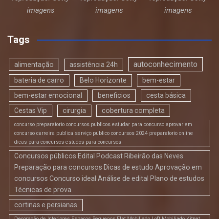
imagens
imagens
imagens
Tags
autoconhecimento
alimentação
assistência 24h
bateria de carro
Belo Horizonte
bem-estar
bem-estar emocional
beneficios
cesta básica
Cestas Vip
cirurgia
cobertura completa
concurso preparatorio concursos publicos estudar para concurso aprovar em
concurso carreira publica serviço publico concursos 2024 preparatorio online
dicas para concursos estudos para concursos
Concursos públicos Edital Podcast Ribeirão das Neves
Preparação para concursos Dicas de estudo Aprovação em
concursos Concurso ideal Análise de edital Plano de estudos
Técnicas de prova
cortinas e persianas
Decoração de Interiores Espaços Pequenos Flat Mobiliado Loft Mobiliado Kitnet