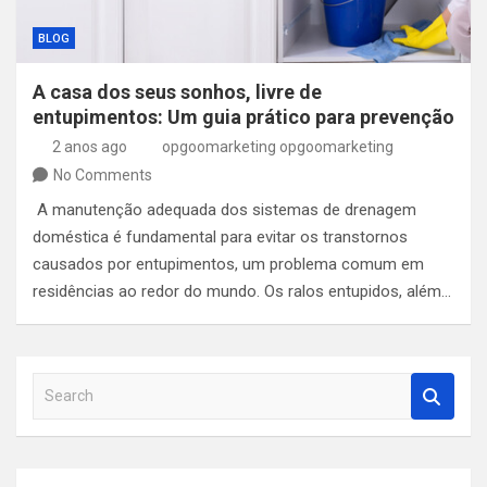
BLOG
A casa dos seus sonhos, livre de
entupimentos: Um guia prático para prevenção
2 anos ago
opgoomarketing opgoomarketing
No Comments
A manutenção adequada dos sistemas de drenagem
doméstica é fundamental para evitar os transtornos
causados por entupimentos, um problema comum em
residências ao redor do mundo. Os ralos entupidos, além…
S
e
a
r