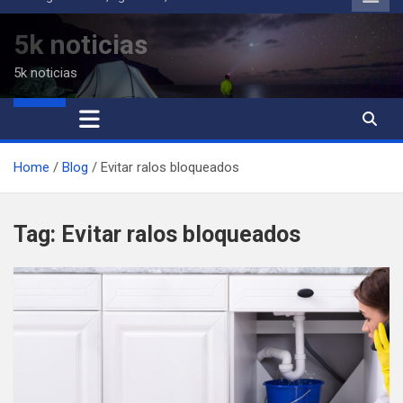
to
content
5k noticias
5k noticias
Home
Blog
Evitar ralos bloqueados
Tag:
Evitar ralos bloqueados