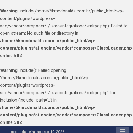
Warning
: include(/home/5kmcdonalds.com.br/public_html/wp-
content/plugins/wordpress-
seo/vendor/composer/../../src/integrations/xmlrpc.php): Failed to
open stream: No such file or directory in
/home/5kmcdonalds.com.br/public_html/wp-
content/plugins/ai-engine/vendor/composer/ClassLoader.php
on line
582
Warning
: include(): Failed opening
'/home/5kmcdonalds.com.br/public_html/wp-
content/plugins/wordpress-
seo/vendor/composer/../../src/integrations/xmlrpc.php' for
inclusion (include_path='.:') in
/home/5kmcdonalds.com.br/public_html/wp-
content/plugins/ai-engine/vendor/composer/ClassLoader.php
on line
582
Skip
segunda-feira, agosto 10, 2026