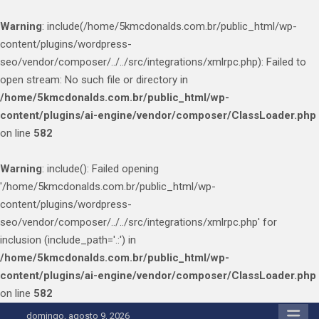
Warning
: include(/home/5kmcdonalds.com.br/public_html/wp-
content/plugins/wordpress-
seo/vendor/composer/../../src/integrations/xmlrpc.php): Failed to
open stream: No such file or directory in
/home/5kmcdonalds.com.br/public_html/wp-
content/plugins/ai-engine/vendor/composer/ClassLoader.php
on line
582
Warning
: include(): Failed opening
'/home/5kmcdonalds.com.br/public_html/wp-
content/plugins/wordpress-
seo/vendor/composer/../../src/integrations/xmlrpc.php' for
inclusion (include_path='.:') in
/home/5kmcdonalds.com.br/public_html/wp-
content/plugins/ai-engine/vendor/composer/ClassLoader.php
on line
582
Skip
domingo, agosto 9, 2026