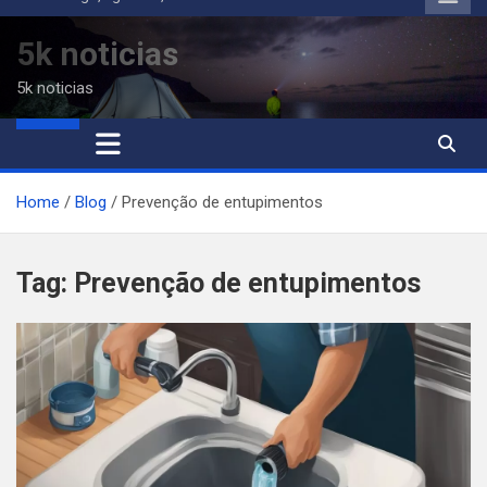
to
content
5k noticias
5k noticias
Home
Blog
Prevenção de entupimentos
Tag:
Prevenção de entupimentos