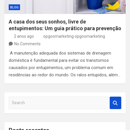
BLOG
A casa dos seus sonhos, livre de
entupimentos: Um guia prático para prevenção
2 anos ago
opgoomarketing opgoomarketing
No Comments
A manutenção adequada dos sistemas de drenagem
doméstica é fundamental para evitar os transtornos
causados por entupimentos, um problema comum em
residências ao redor do mundo. Os ralos entupidos, além…
S
e
a
r
c