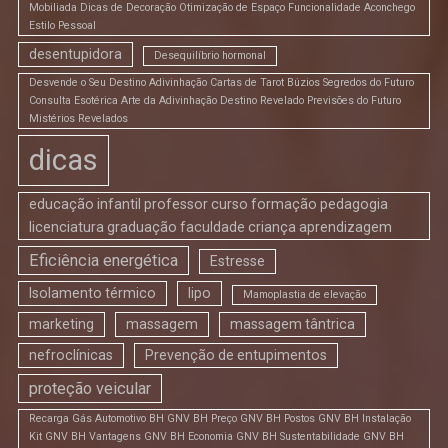
Mobiliada Dicas de Decoração Otimização de Espaço Funcionalidade Aconchego
Estilo Pessoal
desentupidora
Desequilíbrio hormonal
Desvende o Seu Destino Adivinhação Cartas de Tarot Búzios Segredos do Futuro
Consulta Esotérica Arte da Adivinhação Destino Revelado Previsões do Futuro
Mistérios Revelados
dicas
educação infantil professor curso formação pedagogia
licenciatura graduação faculdade criança aprendizagem
Eficiência energética
Estresse
Isolamento térmico
lipo
Mamoplastia de elevação
marketing
massagem
massagem tântrica
nefroclínicas
Prevenção de entupimentos
proteção veicular
Recarga Gás Automotivo BH GNV BH Preço GNV BH Postos GNV BH Instalação
Kit GNV BH Vantagens GNV BH Economia GNV BH Sustentabilidade GNV BH