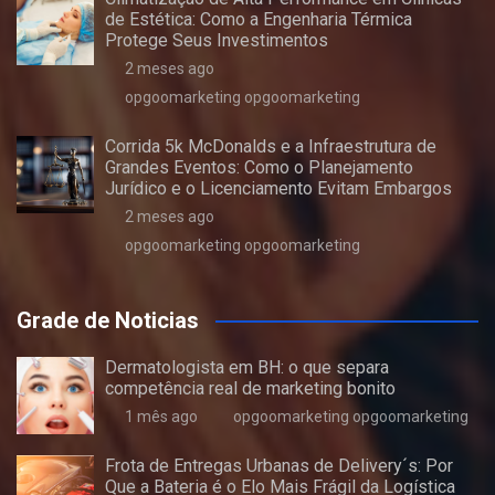
de Estética: Como a Engenharia Térmica
Protege Seus Investimentos
2 meses ago
opgoomarketing opgoomarketing
Corrida 5k McDonalds e a Infraestrutura de
Grandes Eventos: Como o Planejamento
Jurídico e o Licenciamento Evitam Embargos
2 meses ago
opgoomarketing opgoomarketing
Grade de Noticias
Dermatologista em BH: o que separa
competência real de marketing bonito
1 mês ago
opgoomarketing opgoomarketing
Frota de Entregas Urbanas de Delivery´s: Por
Que a Bateria é o Elo Mais Frágil da Logística