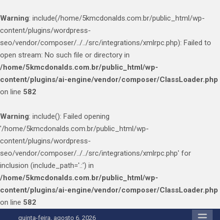
Warning
: include(/home/5kmcdonalds.com.br/public_html/wp-
content/plugins/wordpress-
seo/vendor/composer/../../src/integrations/xmlrpc.php): Failed to
open stream: No such file or directory in
/home/5kmcdonalds.com.br/public_html/wp-
content/plugins/ai-engine/vendor/composer/ClassLoader.php
on line
582
Warning
: include(): Failed opening
'/home/5kmcdonalds.com.br/public_html/wp-
content/plugins/wordpress-
seo/vendor/composer/../../src/integrations/xmlrpc.php' for
inclusion (include_path='.:') in
/home/5kmcdonalds.com.br/public_html/wp-
content/plugins/ai-engine/vendor/composer/ClassLoader.php
on line
582
Skip
quinta-feira, agosto 6, 2026