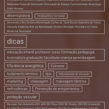
Mobiliada Dicas de Decoração Otimização de Espaço Funcionalidade Aconchego
Estilo Pessoal
desentupidora
Desequilíbrio hormonal
Desvende o Seu Destino Adivinhação Cartas de Tarot Búzios Segredos do Futuro
Consulta Esotérica Arte da Adivinhação Destino Revelado Previsões do Futuro
Mistérios Revelados
dicas
educação infantil professor curso formação pedagogia
licenciatura graduação faculdade criança aprendizagem
Eficiência energética
Estresse
Isolamento térmico
lipo
Mamoplastia de elevação
marketing
massagem
massagem tântrica
nefroclínicas
Prevenção de entupimentos
proteção veicular
Recarga Gás Automotivo BH GNV BH Preço GNV BH Postos GNV BH Instalação
Kit GNV BH Vantagens GNV BH Economia GNV BH Sustentabilidade GNV BH