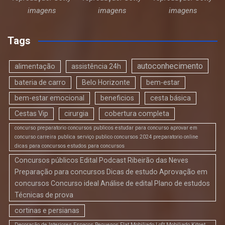
imagens
imagens
imagens
Tags
autoconhecimento
alimentação
assistência 24h
bateria de carro
Belo Horizonte
bem-estar
bem-estar emocional
beneficios
cesta básica
Cestas Vip
cirurgia
cobertura completa
concurso preparatorio concursos publicos estudar para concurso aprovar em
concurso carreira publica serviço publico concursos 2024 preparatorio online
dicas para concursos estudos para concursos
Concursos públicos Edital Podcast Ribeirão das Neves
Preparação para concursos Dicas de estudo Aprovação em
concursos Concurso ideal Análise de edital Plano de estudos
Técnicas de prova
cortinas e persianas
Decoração de Interiores Espaços Pequenos Flat Mobiliado Loft Mobiliado Kitnet