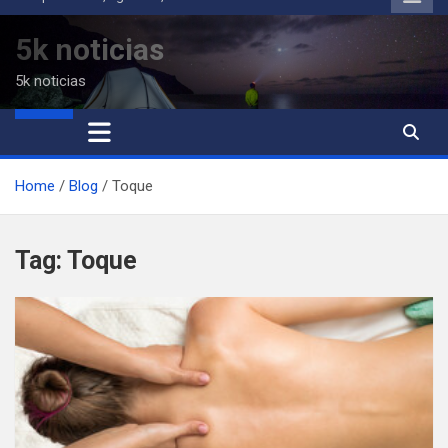
to
content
5k noticias
5k noticias
Home
Blog
Toque
Tag:
Toque