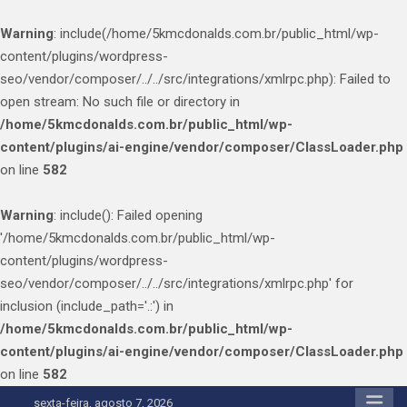
Warning
: include(/home/5kmcdonalds.com.br/public_html/wp-
content/plugins/wordpress-
seo/vendor/composer/../../src/integrations/xmlrpc.php): Failed to
open stream: No such file or directory in
/home/5kmcdonalds.com.br/public_html/wp-
content/plugins/ai-engine/vendor/composer/ClassLoader.php
on line
582
Warning
: include(): Failed opening
'/home/5kmcdonalds.com.br/public_html/wp-
content/plugins/wordpress-
seo/vendor/composer/../../src/integrations/xmlrpc.php' for
inclusion (include_path='.:') in
/home/5kmcdonalds.com.br/public_html/wp-
content/plugins/ai-engine/vendor/composer/ClassLoader.php
on line
582
Skip
sexta-feira, agosto 7, 2026