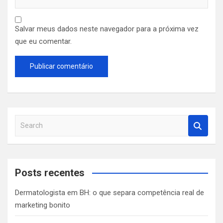
Salvar meus dados neste navegador para a próxima vez
que eu comentar.
S
e
a
r
c
Posts recentes
h
Dermatologista em BH: o que separa competência real de
marketing bonito