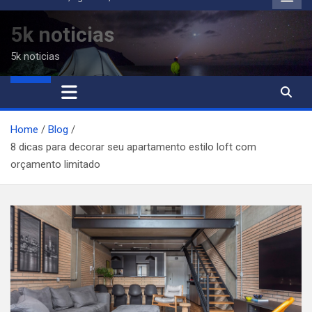
to
content
5k noticias
5k noticias
Home
Blog
8 dicas para decorar seu apartamento estilo loft com
orçamento limitado