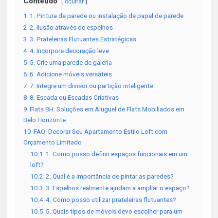
Conteúdo
ocultar
1
1. Pintura de parede ou instalação de papel de parede
2
2. Ilusão através de espelhos
3
3. Prateleiras Flutuantes Estratégicas
4
4. Incorpore decoração leve
5
5. Crie uma parede de galeria
6
6. Adicione móveis versáteis
7
7. Integre um divisor ou partição inteligente
8
8. Escada ou Escadas Criativas
9
Flats BH: Soluções em Aluguel de Flats Mobiliados em
Belo Horizonte
10
FAQ: Decorar Seu Apartamento Estilo Loft com
Orçamento Limitado
10.1
1. Como posso definir espaços funcionais em um
loft?
10.2
2. Qual é a importância de pintar as paredes?
10.3
3. Espelhos realmente ajudam a ampliar o espaço?
10.4
4. Como posso utilizar prateleiras flutuantes?
10.5
5. Quais tipos de móveis devo escolher para um