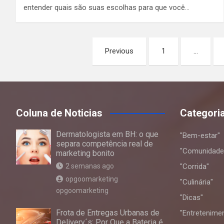
entender quais são suas escolhas para que você…
Paginação
Previous
1
…
de
posts
Coluna de Noticias
Categori
Dermatologista em BH: o que
"Bem-estar"
separa competência real de
"Comunidade
marketing bonito
2 semanas ago
"Corrida"
opgoomarketing
"Culinária"
opgoomarketing
"Dicas"
Frota de Entregas Urbanas de
"Entretenime
Delivery´s: Por Que a Bateria é