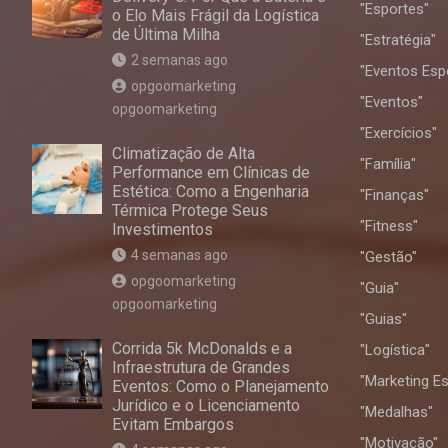
"Esportes"
o Elo Mais Frágil da Logística
de Última Milha
"Estratégia"
2 semanas ago
"Eventos Esp
opgoomarketing
"Eventos"
opgoomarketing
"Exercícios"
Climatização de Alta
"Família"
Performance em Clínicas de
Estética: Como a Engenharia
"Finanças"
Térmica Protege Seus
"Fitness"
Investimentos
4 semanas ago
"Gestão"
opgoomarketing
"Guia"
opgoomarketing
"Guias"
Corrida 5k McDonalds e a
"Logística"
Infraestrutura de Grandes
"Marketing Es
Eventos: Como o Planejamento
Jurídico e o Licenciamento
"Medalhas"
Evitam Embargos
"Motivação"