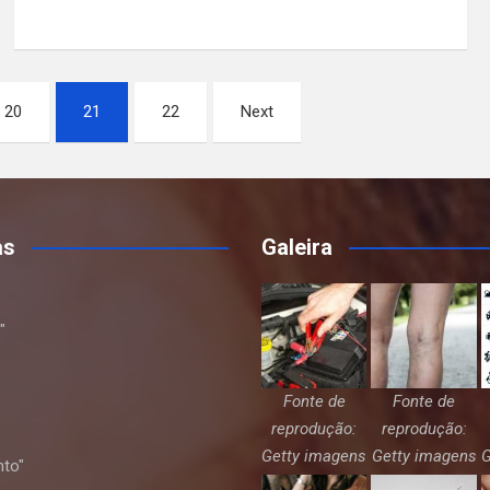
20
21
22
Next
as
Galeira
"
Fonte de
Fonte de
reprodução:
reprodução:
Getty imagens
Getty imagens
G
nto"