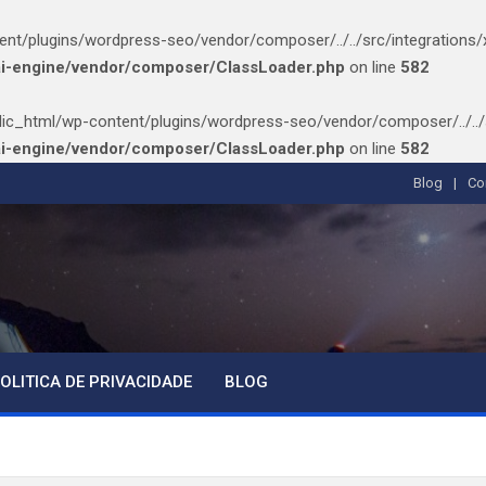
/plugins/wordpress-seo/vendor/composer/../../src/integrations/xmlr
ai-engine/vendor/composer/ClassLoader.php
on line
582
ic_html/wp-content/plugins/wordpress-seo/vendor/composer/../../src/
ai-engine/vendor/composer/ClassLoader.php
on line
582
Blog
Co
OLITICA DE PRIVACIDADE
BLOG