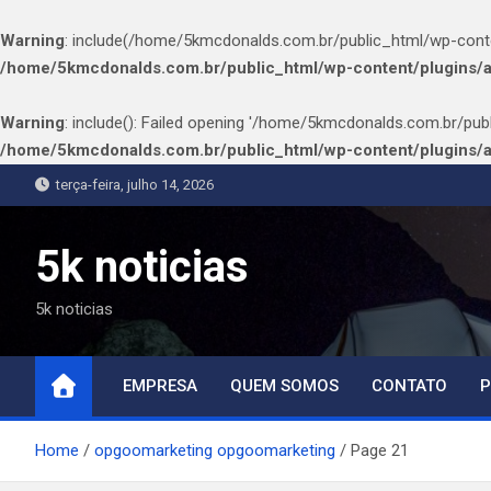
Warning
: include(/home/5kmcdonalds.com.br/public_html/wp-content
/home/5kmcdonalds.com.br/public_html/wp-content/plugins/
Warning
: include(): Failed opening '/home/5kmcdonalds.com.br/publ
/home/5kmcdonalds.com.br/public_html/wp-content/plugins/
Skip
terça-feira, julho 14, 2026
to
content
5k noticias
5k noticias
EMPRESA
QUEM SOMOS
CONTATO
P
Home
opgoomarketing opgoomarketing
Page 21