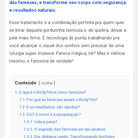
das famosas, e transforme seu corpo com segurança
e resultados naturais.
Esse tratamento é a combinação perfeita pra quem quer
se livrar daquela gordurinha teimosa e, de quebra, deixar a
pele mais firme. É tecnologia de ponta trabalhando pra
você alcançar o visual dos sonhos sem precisar de uma
cirurgia super invasiva. Parece mágica, né? Mas é ciência
mesmo, e funciona de verdade!
Conteúdo
ocultar
1
O que é o BodyTite e como funciona?
1.1
Por que as famosas amam o BodyTite?
1.2
E os resultados, são rápidos?
1.3
Dói? E como é a recuperação?
1.3.1
Vale a pena?
1.3.2
O segredo das famosas ao seu alcance
1.3.3
Dra. Adriana Lembi: Transformando histórias