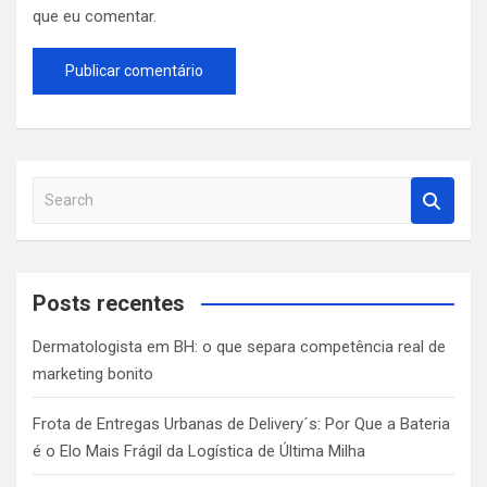
que eu comentar.
S
e
a
r
c
Posts recentes
h
Dermatologista em BH: o que separa competência real de
marketing bonito
Frota de Entregas Urbanas de Delivery´s: Por Que a Bateria
é o Elo Mais Frágil da Logística de Última Milha