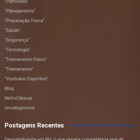
"Patrocínio"
"Planejamento"
"Preparação Física"
"Saúde"
"Segurança"
"Tecnologia"
"Treinamento Físico"
"Treinamento"
"Vestuário Esportivo"
Blog
NefroClínicas
Uncategorized
Postagens Recentes
Dermatologista em BH: o que separa competência real de