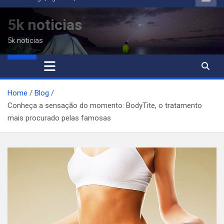
to
content
5k noticias
5k noticias
Home
Blog
Conheça a sensação do momento: BodyTite, o tratamento
mais procurado pelas famosas