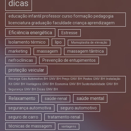
dicas
educação infantil professor curso formação pedagogia
licenciatura graduação faculdade criança aprendizagem
Eficiência energética
Estresse
Isolamento térmico
lipo
Mamoplastia de elevação
marketing
massagem
massagem tântrica
nefroclínicas
Prevenção de entupimentos
proteção veicular
Recarga Gás Automotivo BH GNV BH Preço GNV BH Postos GNV BH Instalação
Kit GNV BH Vantagens GNV BH Economia GNV BH Sustentabilidade GNV BH
Segurança GNV BH Dicas GNV BH
Relaxamento
saúde mental
saúde-renal
segurança automotiva
seguro automotivo
seguro de carro
tratamento-renal
técnicas de massagem
vantagens