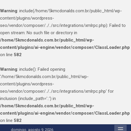
Warning
: include(/home/5kmcdonalds.com.br/public_html/wp-
content/plugins/wordpress-
seo/vendor/composer/../../src/integrations/xmlrpc.php): Failed to
open stream: No such file or directory in
/home/5kmcdonalds.com.br/public_html/wp-
content/plugins/ai-engine/vendor/composer/ClassLoader.php
on line
582
Warning
: include(): Failed opening
'/home/5kmcdonalds.com.br/public_html/wp-
content/plugins/wordpress-
seo/vendor/composer/../../src/integrations/xmlrpc.php' for
inclusion (include_path='.:') in
/home/5kmcdonalds.com.br/public_html/wp-
content/plugins/ai-engine/vendor/composer/ClassLoader.php
on line
582
Skip
domingo, agosto 9, 2026