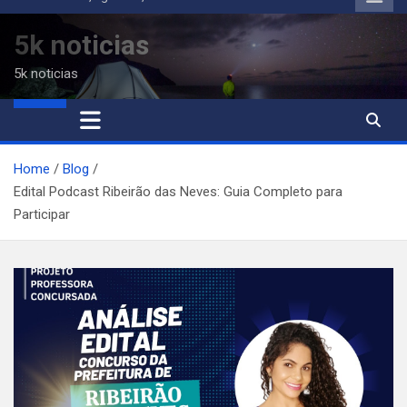
to
content
5k noticias
5k noticias
Home
Blog
Edital Podcast Ribeirão das Neves: Guia Completo para
Participar