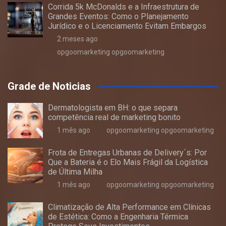
Corrida 5k McDonalds e a Infraestrutura de
Grandes Eventos: Como o Planejamento
Jurídico e o Licenciamento Evitam Embargos
2 meses ago
opgoomarketing opgoomarketing
Grade de Noticias
Dermatologista em BH: o que separa
competência real de marketing bonito
1 mês ago
opgoomarketing opgoomarketing
Frota de Entregas Urbanas de Delivery´s: Por
Que a Bateria é o Elo Mais Frágil da Logística
de Última Milha
1 mês ago
opgoomarketing opgoomarketing
Climatização de Alta Performance em Clínicas
de Estética: Como a Engenharia Térmica