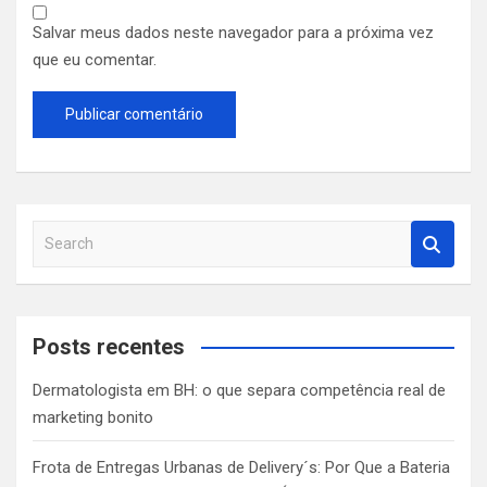
Salvar meus dados neste navegador para a próxima vez
que eu comentar.
S
e
a
r
c
Posts recentes
h
Dermatologista em BH: o que separa competência real de
marketing bonito
Frota de Entregas Urbanas de Delivery´s: Por Que a Bateria