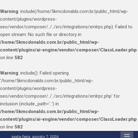
Warning
: include(/home/5kmcdonalds.com.br/public_html/wp-
content/plugins/wordpress-
seo/vendor/composer/../../src/integrations/xmlrpc.php): Failed to
open stream: No such file or directory in
/home/5kmcdonalds.com.br/public_html/wp-
content/plugins/ai-engine/vendor/composer/ClassLoader.php
on line
582
Warning
: include(): Failed opening
'/home/5kmcdonalds.com.br/public_html/wp-
content/plugins/wordpress-
seo/vendor/composer/../../src/integrations/xmlrpc.php' for
inclusion (include_path='.:') in
/home/5kmcdonalds.com.br/public_html/wp-
content/plugins/ai-engine/vendor/composer/ClassLoader.php
on line
582
Skip
sexta-feira, agosto 7, 2026