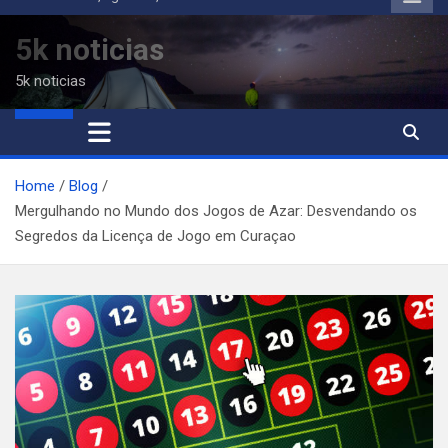
to
content
5k noticias
5k noticias
Home
Blog
Mergulhando no Mundo dos Jogos de Azar: Desvendando os
Segredos da Licença de Jogo em Curaçao