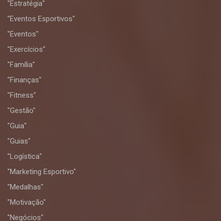
"Estratégia"
"Eventos Esportivos"
"Eventos"
"Exercícios"
"Família"
"Finanças"
"Fitness"
"Gestão"
"Guia"
"Guias"
"Logística"
"Marketing Esportivo"
"Medalhas"
"Motivação"
"Negócios"