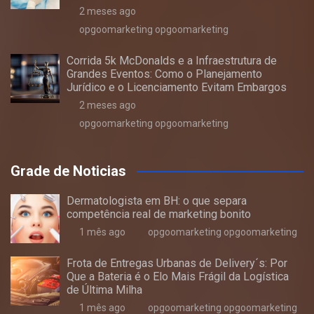
2 meses ago
opgoomarketing opgoomarketing
Corrida 5k McDonalds e a Infraestrutura de
Grandes Eventos: Como o Planejamento
Jurídico e o Licenciamento Evitam Embargos
2 meses ago
opgoomarketing opgoomarketing
Grade de Noticias
Dermatologista em BH: o que separa
competência real de marketing bonito
1 mês ago
opgoomarketing opgoomarketing
Frota de Entregas Urbanas de Delivery´s: Por
Que a Bateria é o Elo Mais Frágil da Logística
de Última Milha
1 mês ago
opgoomarketing opgoomarketing