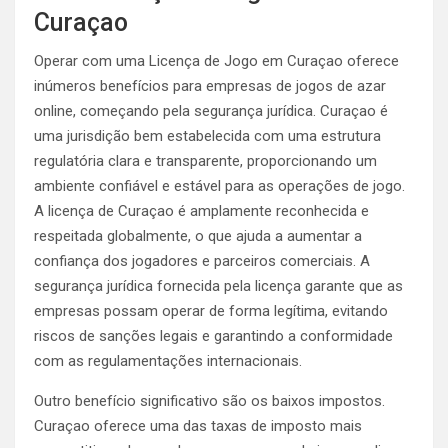
Curaçao
Operar com uma Licença de Jogo em Curaçao oferece
inúmeros benefícios para empresas de jogos de azar
online, começando pela segurança jurídica. Curaçao é
uma jurisdição bem estabelecida com uma estrutura
regulatória clara e transparente, proporcionando um
ambiente confiável e estável para as operações de jogo.
A licença de Curaçao é amplamente reconhecida e
respeitada globalmente, o que ajuda a aumentar a
confiança dos jogadores e parceiros comerciais. A
segurança jurídica fornecida pela licença garante que as
empresas possam operar de forma legítima, evitando
riscos de sanções legais e garantindo a conformidade
com as regulamentações internacionais.
Outro benefício significativo são os baixos impostos.
Curaçao oferece uma das taxas de imposto mais