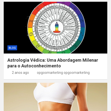
BLOG
Astrologia Védica: Uma Abordagem Milenar
para o Autoconhecimento
2 anos ago
opgoomarketing opgoomarketing