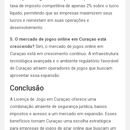
taxa de imposto competitiva de apenas 2% sobre o lucro
líquido, permitindo que as empresas maximizem seus
lucros e reinvistam em suas operações e
desenvolvimento.
5. O mercado de jogos online em Curaçao está
crescendo?
Sim, o mercado de jogos online em
Curaçao está em crescimento contínuo. A infraestrutura
tecnológica avançada e o ambiente regulatório favorável
de Curaçao atraem operadores de jogos que buscam
aproveitar essa expansão.
Conclusão
A Licença de Jogo em Curaçao oferece uma
combinação atraente de segurança jurídica, baixos
impostos e acesso a um mercado em expansão. Esses
benefícios tornam Curaçao uma escolha estratégica
para empresas de jogos de azar online que buscam um