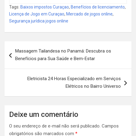
Tags:
Baixos impostos Curaçao
,
Benefícios de licenciamento
,
Licença de Jogo em Curaçao
,
Mercado de jogos online
,
Segurança jurídica jogos online
Navegação
Massagem Tailandesa no Panamá: Descubra os
de
Benefícios para Sua Saúde e Bem-Estar
Post
Eletricista 24 Horas Especializado em Serviços
Elétricos no Bairro Universo
Deixe um comentário
O seu endereço de e-mail não será publicado.
Campos
obrigatórios são marcados com
*