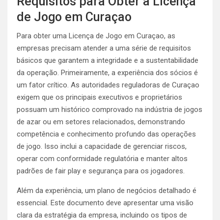
Requisitos para Obter a Licença
de Jogo em Curaçao
Para obter uma Licença de Jogo em Curaçao, as
empresas precisam atender a uma série de requisitos
básicos que garantem a integridade e a sustentabilidade
da operação. Primeiramente, a experiência dos sócios é
um fator crítico. As autoridades reguladoras de Curaçao
exigem que os principais executivos e proprietários
possuam um histórico comprovado na indústria de jogos
de azar ou em setores relacionados, demonstrando
competência e conhecimento profundo das operações
de jogo. Isso inclui a capacidade de gerenciar riscos,
operar com conformidade regulatória e manter altos
padrões de fair play e segurança para os jogadores.
Além da experiência, um plano de negócios detalhado é
essencial. Este documento deve apresentar uma visão
clara da estratégia da empresa, incluindo os tipos de