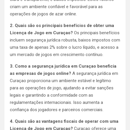
criam um ambiente confiável e favorável para as
operações de jogos de azar online.
2. Quais são os principais benefícios de obter uma
Licença de Jogo em Curaçao?
Os principais benefícios
incluem segurança jurídica robusta, baixos impostos com
uma taxa de apenas 2% sobre o lucro líquido, e acesso a
um mercado de jogos em crescimento contínuo.
3. Como a segurança jurídica em Curaçao beneficia
as empresas de jogos online?
A segurança jurídica em
Curaçao proporciona um ambiente estável e legítimo
para as operações de jogo, ajudando a evitar sanções
legais e garantindo a conformidade com as
regulamentações internacionais. Isso aumenta a
confiança dos jogadores e parceiros comerciais.
4. Quais são as vantagens fiscais de operar com uma
Licença de Jogo em Curaçao?
Curaçao oferece uma