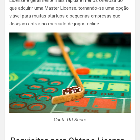
License é geralmente mais rápida e menos onerosa do
que adquirir uma Master License, tornando-se uma opção
viável para muitas startups e pequenas empresas que
desejam entrar no mercado de jogos online.
Conta Off Shore