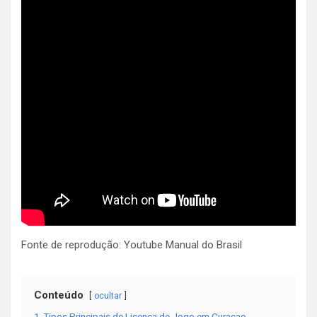
Fonte de reprodução: Youtube Manual do Brasil
Conteúdo
ocultar
1
Tipos Principais de Licença de Jogo em Curaçao