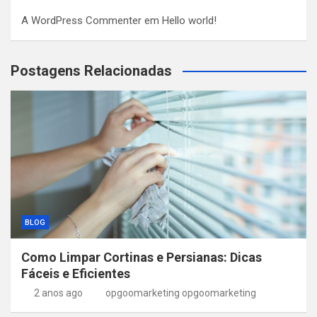
A WordPress Commenter
em
Hello world!
Postagens Relacionadas
BLOG
Como Limpar Cortinas e Persianas: Dicas
Fáceis e Eficientes
2 anos ago
opgoomarketing opgoomarketing