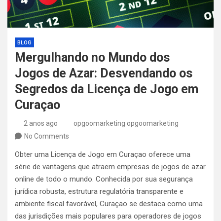
BLOG
Mergulhando no Mundo dos
Jogos de Azar: Desvendando os
Segredos da Licença de Jogo em
Curaçao
2 anos ago
opgoomarketing opgoomarketing
No Comments
Obter uma Licença de Jogo em Curaçao oferece uma
série de vantagens que atraem empresas de jogos de azar
online de todo o mundo. Conhecida por sua segurança
jurídica robusta, estrutura regulatória transparente e
ambiente fiscal favorável, Curaçao se destaca como uma
das jurisdições mais populares para operadores de jogos