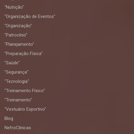
"Nutrição"
"Organização de Eventos"
"Organização"
"Patrocínio"
"Planejamento"
"Preparação Física"
"Saúde"
"Segurança"
"Tecnologia"
"Treinamento Físico"
"Treinamento"
"Vestuário Esportivo"
Blog
NefroClínicas