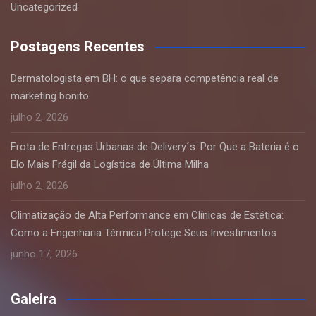
Uncategorized
Postagens Recentes
Dermatologista em BH: o que separa competência real de
marketing bonito
julho 2, 2026
Frota de Entregas Urbanas de Delivery´s: Por Que a Bateria é o
Elo Mais Frágil da Logística de Última Milha
julho 2, 2026
Climatização de Alta Performance em Clínicas de Estética:
Como a Engenharia Térmica Protege Seus Investimentos
junho 17, 2026
Galeira