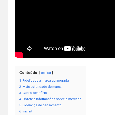
Conteúdo
ocultar
1
Fidelidade à marca aprimorada
2
Mais autoridade de marca
3
Custo-benefício
4
Obtenha informações sobre o mercado
5
Liderança de pensamento
6
Iniciar!