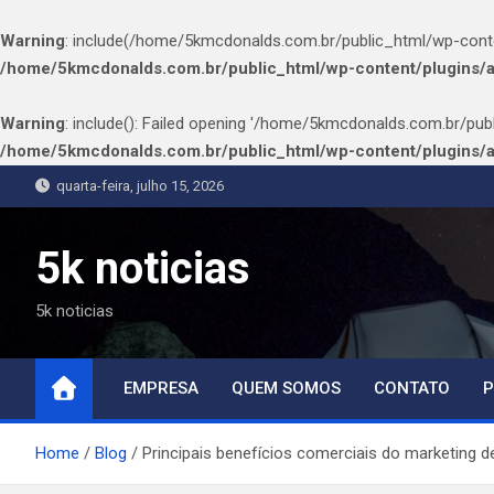
Warning
: include(/home/5kmcdonalds.com.br/public_html/wp-content
/home/5kmcdonalds.com.br/public_html/wp-content/plugins/
Warning
: include(): Failed opening '/home/5kmcdonalds.com.br/publ
/home/5kmcdonalds.com.br/public_html/wp-content/plugins/
Skip
quarta-feira, julho 15, 2026
to
content
5k noticias
5k noticias
EMPRESA
QUEM SOMOS
CONTATO
P
Home
Blog
Principais benefícios comerciais do marketing 