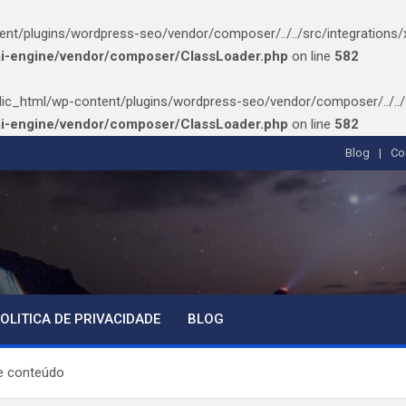
/plugins/wordpress-seo/vendor/composer/../../src/integrations/xmlr
ai-engine/vendor/composer/ClassLoader.php
on line
582
ic_html/wp-content/plugins/wordpress-seo/vendor/composer/../../src/
ai-engine/vendor/composer/ClassLoader.php
on line
582
Blog
Co
OLITICA DE PRIVACIDADE
BLOG
de conteúdo