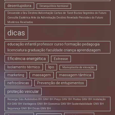
desentupidora
Desequilíbrio hormonal
Desvende o Seu Destino Adivinhação Cartas de Tarot Búzios Segredos do Futuro
Consulta Esotérica Arte da Adivinhação Destino Revelado Previsões do Futuro
Mistérios Revelados
dicas
educação infantil professor curso formação pedagogia
licenciatura graduação faculdade criança aprendizagem
Eficiência energética
Estresse
Isolamento térmico
lipo
Mamoplastia de elevação
marketing
massagem
massagem tântrica
nefroclínicas
Prevenção de entupimentos
proteção veicular
Recarga Gás Automotivo BH GNV BH Preço GNV BH Postos GNV BH Instalação
Kit GNV BH Vantagens GNV BH Economia GNV BH Sustentabilidade GNV BH
Segurança GNV BH Dicas GNV BH