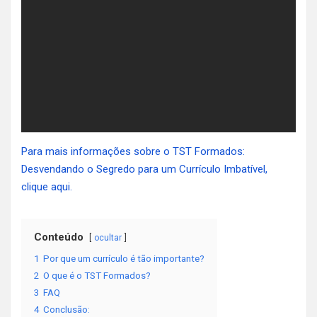
Para mais informações sobre o TST Formados:
Desvendando o Segredo para um Currículo Imbatível,
clique aqui.
Conteúdo
ocultar
1
Por que um currículo é tão importante?
2
O que é o TST Formados?
3
FAQ
4
Conclusão: