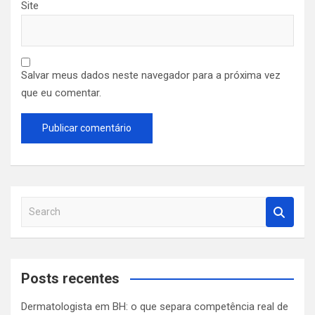
Site
Salvar meus dados neste navegador para a próxima vez
que eu comentar.
S
e
a
r
c
Posts recentes
h
Dermatologista em BH: o que separa competência real de