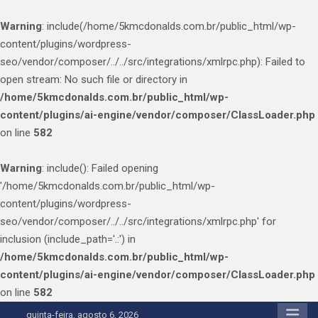
Warning
: include(/home/5kmcdonalds.com.br/public_html/wp-
content/plugins/wordpress-
seo/vendor/composer/../../src/integrations/xmlrpc.php): Failed to
open stream: No such file or directory in
/home/5kmcdonalds.com.br/public_html/wp-
content/plugins/ai-engine/vendor/composer/ClassLoader.php
on line
582
Warning
: include(): Failed opening
'/home/5kmcdonalds.com.br/public_html/wp-
content/plugins/wordpress-
seo/vendor/composer/../../src/integrations/xmlrpc.php' for
inclusion (include_path='.:') in
/home/5kmcdonalds.com.br/public_html/wp-
content/plugins/ai-engine/vendor/composer/ClassLoader.php
on line
582
Skip
quinta-feira, agosto 6, 2026