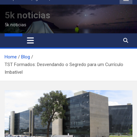
to
content
5k noticias
5k noticias
Home
Blog
TST Formados: Desvendando o Segredo para um Currículo
Imbatível